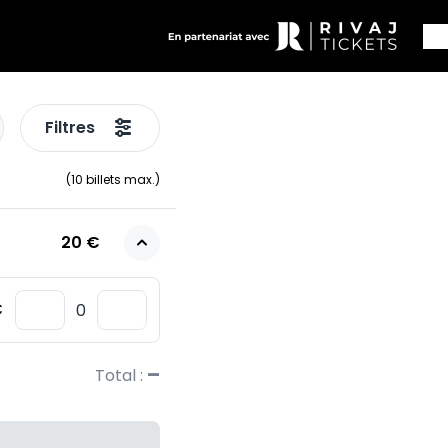
Filtres
(
10
billets max.)
20 €
€
–
Total :