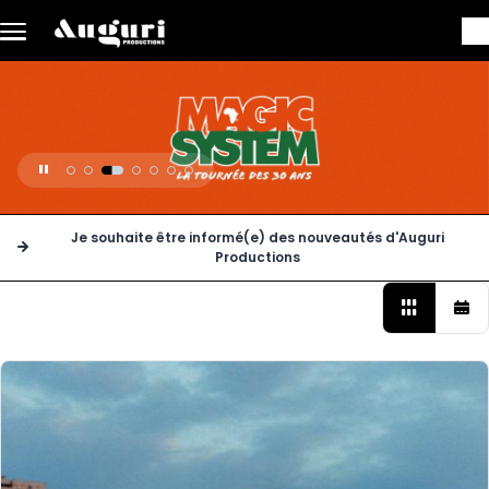
Skip to main content
1
2
3
4
5
6
7
Boutons
Je souhaite être informé(e) des nouveautés d'Auguri
Productions