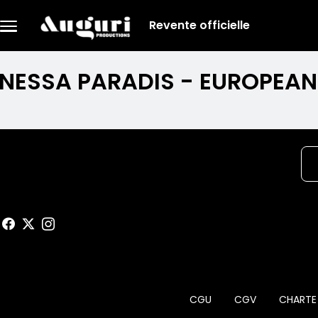
Skip to main content
Revente officielle
Menu
principal
NESSA PARADIS - EUROPEAN
ns
Menu
CGU
CGV
CHARTE
footer