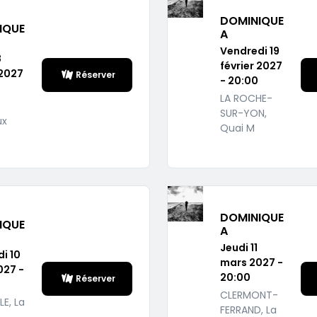
DOMINIQUE
IQUE
A
Vendredi 19
8
février 2027
 2027
Réserver
- 20:00
LA ROCHE-
SUR-YON,
ux
Quai M
DOMINIQUE
IQUE
A
Jeudi 11
i 10
mars 2027 -
027 -
20:00
Réserver
CLERMONT-
E, La
FERRAND, La