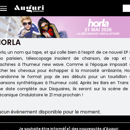
Aller au contenu principal
HORLA
rla, un nom qui tape, et qui colle bien à l’esprit de ce nouvel EP
uo parisien, télescopage insolent de chanson, de rap et 
achines à l’humeur new wave. Comme si l’époque imposait 
cher les chevaux pour échapper à la morosité ambiante, Ho
bandonne le format pop de ses débuts pour un tourbillon 
ansons synthétiques à l’humeur cold. Après les Bars en Trans
e date complète aux Disquaires, ils seront sur la scène de
canique Ondulatoire le 21 mai prochain !
ucun événement disponible pour le moment.
Boutons
Je souhaite être informé(e) des nouveautés d'Auguri