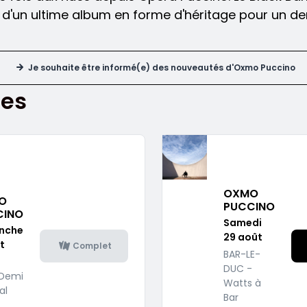
r d'un ultime album en forme d'héritage pour un d
Je souhaite être informé(e) des nouveautés d'Oxmo Puccino
tes
OXMO
O
PUCCINO
CINO
Samedi
nche
29 août
t
Complet
BAR-LE-
DUC -
 Demi
Watts à
al
Bar