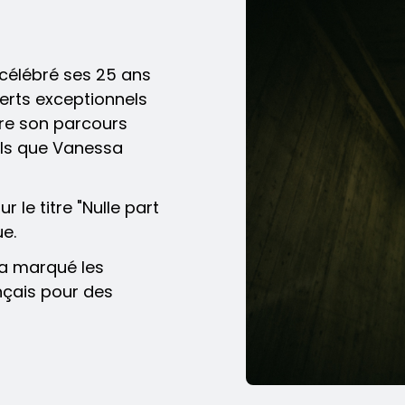
célébré ses 25 ans
certs exceptionnels
ère son parcours
tels que Vanessa
 le titre "Nulle part
ue.
 a marqué les
nçais pour des