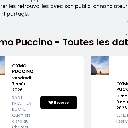
rer les retrouvailles avec son public, annonciateu
tant partagé.
mo Puccino - Toutes les da
OXMO
PUCCINO
Vendredi
OXM
7 août
PUC
2026
Dima
SAINT-
9 aou
Réserver
PRIEST-LA-
2026
ROCHE,
Quartiers
SÈTE,
d'été au
Festiv
Château