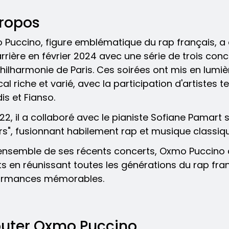
ropos
Puccino, figure emblématique du rap français, a 
rrière en février 2024 avec une série de trois con
Philharmonie de Paris. Ces soirées ont mis en lumi
al riche et varié, avec la participation d'artistes 
is et Fianso.
22, il a collaboré avec le pianiste Sofiane Pamart sur
urs", fusionnant habilement rap et musique classiq
'ensemble de ses récents concerts, Oxmo Puccino
ts en réunissant toutes les générations du rap fra
ormances mémorables.
uter Oxmo Puccino